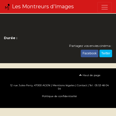
Les Montreurs d'Images
Durée :
Partagez vos envies cinéma :
Facebook
Twitter
Haut de page
12 rue Jules-Ferry, 47000 AGEN |
Mentions légales
|
Contact
| Tel : 05 53 48 04
54
Politique de confidentialité
Création site internet www.erakys.com