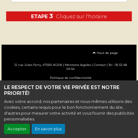
3
ETAPE
Cliquez sur l'horaire
Haut de page
12 rue Jules-Ferry, 47000 AGEN |
Mentions légales
|
Contact
| Tel : 05 53 48
04 54
Politique de confidentialité
LE RESPECT DE VOTRE VIE PRIVÉE EST NOTRE
Création site internet www.erakys.com
PRIORITÉ!
Avec votre accord, nos partenaires et nous-mêmes utilisons des
cookies, certains requis pour le bon fonctionnement du site,
d'autres pour mesurer votre activité et vous fournir des publicités
personnalisées.
Accepter
En savoir plus