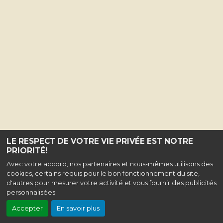
LE RESPECT DE VOTRE VIE PRIVÉE EST NOTRE
PRIORITÉ!
Avec votre accord, nos partenaires et nous-mêmes utilisons des
cookies, certains requis pour le bon fonctionnement du site,
d'autres pour mesurer votre activité et vous fournir des publicités
personnalisées.
Accepter
En savoir plus