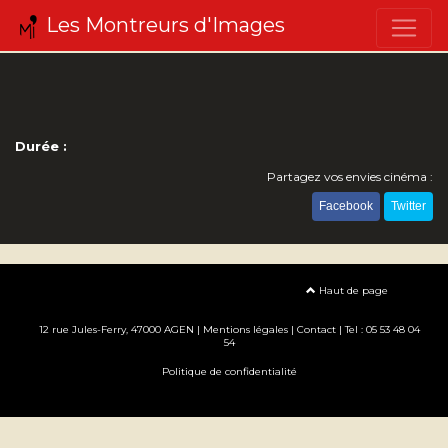
Les Montreurs d'Images
Durée :
Partagez vos envies cinéma :
Facebook
Twitter
Haut de page
12 rue Jules-Ferry, 47000 AGEN |
Mentions légales
|
Contact
| Tel : 05 53 48 04
54
Politique de confidentialité
Création site internet www.erakys.com