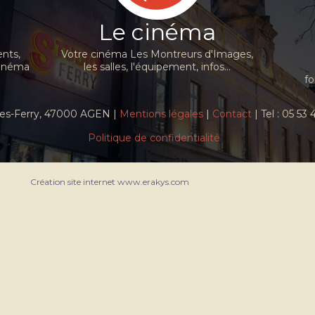
Le cinéma
nts,
Votre cinéma Les Montreurs d'Images,
cinéma
les salles, l'équipement, infos...
fo
ules-Ferry, 47000 AGEN |
Mentions légales
|
Contact
| Tel : 05 53
Politique de confidentialité
Création site internet www.erakys.com