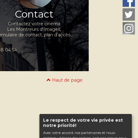
Contact
Contactez votre cinéma
Les Montreurs d'Images,
rmulaire de contact, plan d'accès...
 48 04 54
Haut de page
Le respect de votre vie privée est
notre priorité!
Avec votre accord, nos partenaires et nous-
mêmes utilisons des cookies, certains requis pour