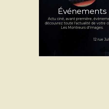
Événements
Actu ciné, avant première, évèneme
découvrez toute l'actualité de votre 
Les Montreurs d'Images.
12 rue J