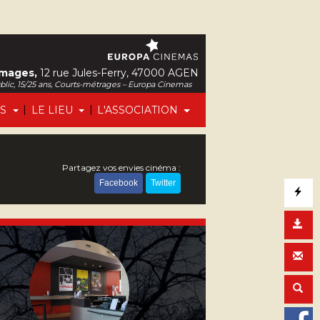
Images,
12 rue Jules-Ferry, 47000 AGEN
ublic, 15/25 ans, Courts-métrages – Europa Cinemas
|
|
FS
LE LIEU
L'ASSOCIATION
Partagez vos envies cinéma :
Facebook
Twitter