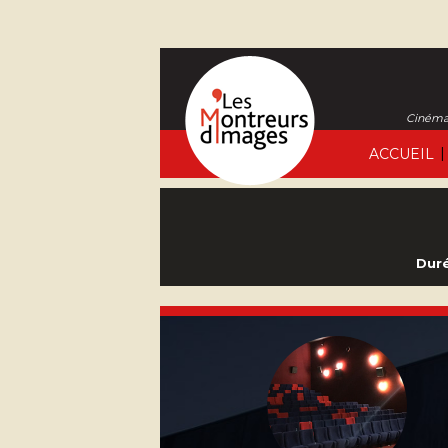
Cinéma 
|
ACCUEIL
Duré