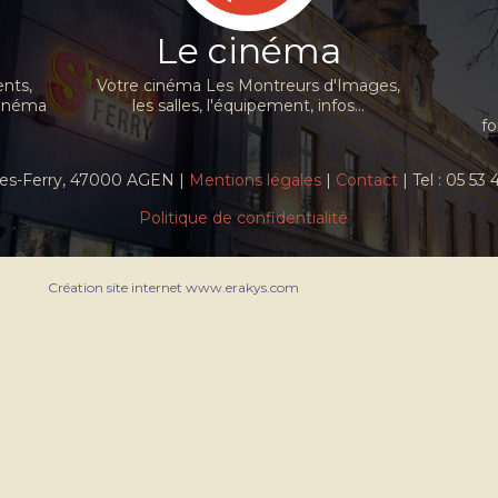
Le cinéma
nts,
Votre cinéma Les Montreurs d'Images,
cinéma
les salles, l'équipement, infos...
fo
ules-Ferry, 47000 AGEN |
Mentions légales
|
Contact
| Tel : 05 53
Politique de confidentialité
Création site internet www.erakys.com