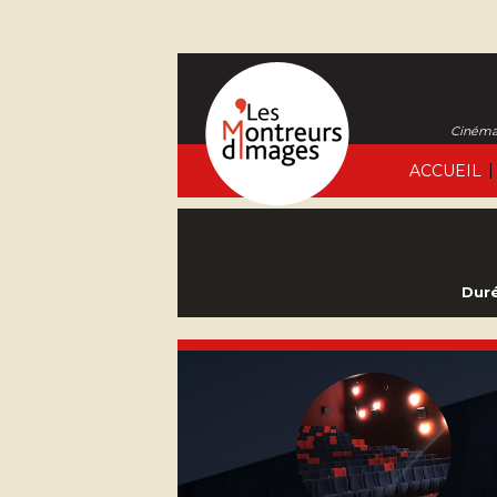
Cinéma 
|
ACCUEIL
Duré