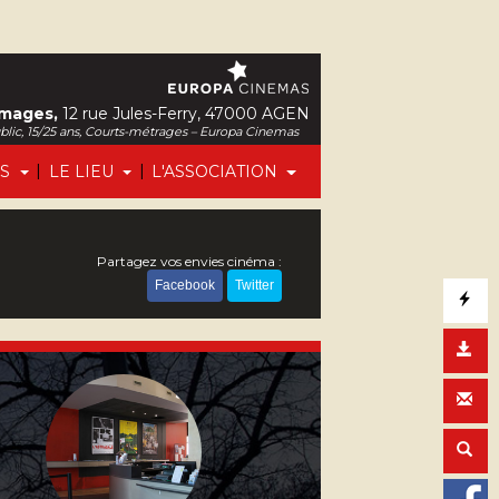
Images,
12 rue Jules-Ferry, 47000 AGEN
ublic, 15/25 ans, Courts-métrages – Europa Cinemas
|
|
FS
LE LIEU
L'ASSOCIATION
Partagez vos envies cinéma :
Facebook
Twitter