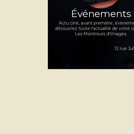
Événements
Actu ciné, avant première, évèneme
découvrez toute l'actualité de votre 
Les Montreurs d'Images.
12 rue J