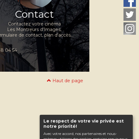
Contact
Contactez votre cinéma
Les Montreurs d'Images,
rmulaire de contact, plan d'accès...
 48 04 54
Haut de page
Le respect de votre vie privée est
notre priorité!
Avec votre accord, nos partenaires et nous-
mêmes utilisons des cookies, certains requis pour