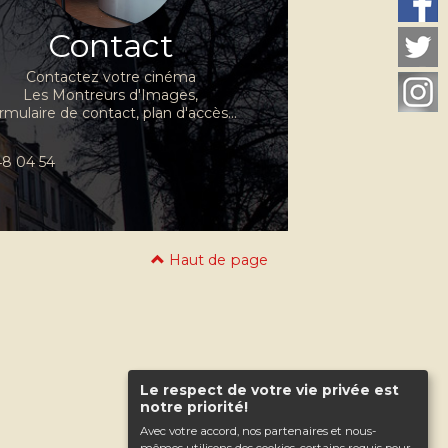
Contact
Contactez votre cinéma
Les Montreurs d'Images,
rmulaire de contact, plan d'accès...
 48 04 54
Haut de page
Le respect de votre vie privée est
notre priorité!
Avec votre accord, nos partenaires et nous-
mêmes utilisons des cookies, certains requis pour