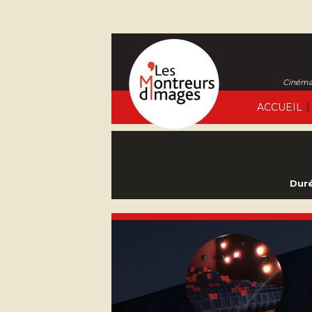
Cinéma 
|
ACCUEIL
Duré