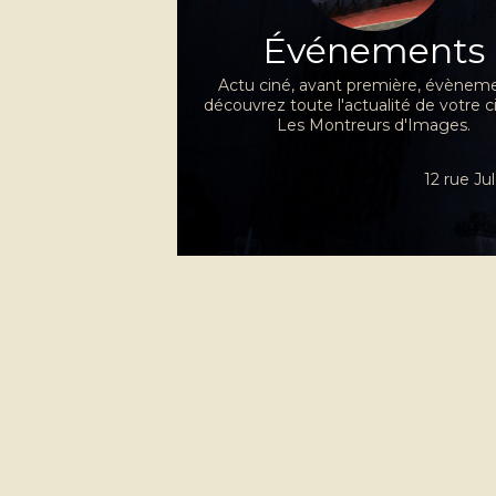
Événements
Actu ciné, avant première, évèneme
découvrez toute l'actualité de votre 
Les Montreurs d'Images.
12 rue J