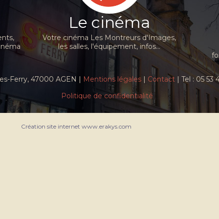
Le cinéma
nts,
Votre cinéma Les Montreurs d'Images,
cinéma
les salles, l'équipement, infos...
fo
ules-Ferry, 47000 AGEN |
Mentions légales
|
Contact
| Tel : 05 53
Politique de confidentialité
Création site internet www.erakys.com