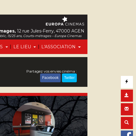
Images,
12 rue Jules-Ferry, 47000 AGEN
ublic, 15/25 ans, Courts-métrages – Europa Cinemas
|
|
FS
LE LIEU
L'ASSOCIATION
Partagez vos envies cinéma :
Facebook
Twitter