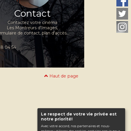
Contact
Contactez votre cinéma
Les Montreurs d'Images,
rmulaire de contact, plan d'accès...
 48 04 54
Haut de page
Le respect de votre vie privée est
notre priorité!
Avec votre accord, nos partenaires et nous-
mêmes utilisons des cookies, certains requis pour