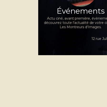
Événements
Actu ciné, avant première, évèneme
découvrez toute l'actualité de votre 
Les Montreurs d'Images.
12 rue J