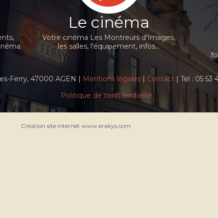
Le cinéma
nts,
Votre cinéma Les Montreurs d'Images,
cinéma
les salles, l'équipement, infos...
fo
ules-Ferry, 47000 AGEN |
Mentions légales
|
Contact
| Tel : 05 53
Politique de confidentialité
Création site internet www.erakys.com