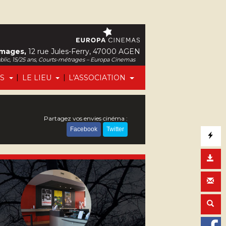
Images,
12 rue Jules-Ferry, 47000 AGEN
ublic, 15/25 ans, Courts-métrages – Europa Cinemas
|
|
FS
LE LIEU
L'ASSOCIATION
Partagez vos envies cinéma :
Facebook
Twitter