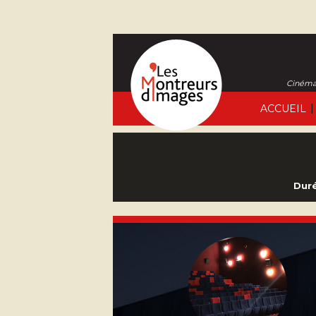
Cinéma 
|
ACCUEIL
Duré