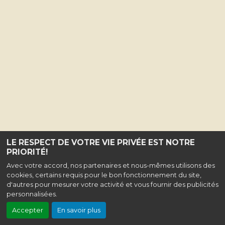
LE RESPECT DE VOTRE VIE PRIVÉE EST NOTRE
PRIORITÉ!
Avec votre accord, nos partenaires et nous-mêmes utilisons des
cookies, certains requis pour le bon fonctionnement du site,
d'autres pour mesurer votre activité et vous fournir des publicités
personnalisées.
Accepter
En savoir plus