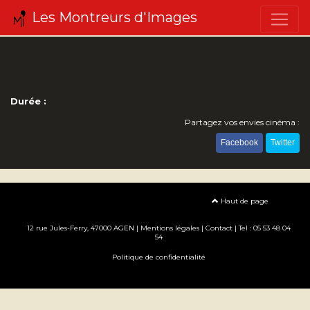
Les Montreurs d'Images
Durée :
Partagez vos envies cinéma :
Facebook
Twitter
Haut de page
12 rue Jules-Ferry, 47000 AGEN |
Mentions légales
|
Contact
| Tel : 05 53 48 04
54
Politique de confidentialité
Création site internet www.erakys.com