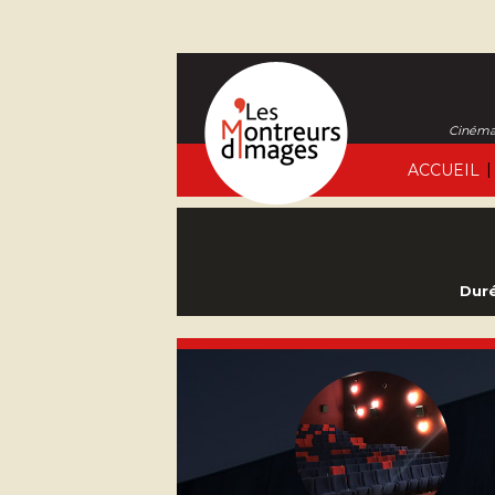
Cinéma 
|
ACCUEIL
Duré