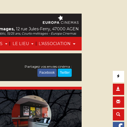
Images,
12 rue Jules-Ferry, 47000 AGEN
ublic, 15/25 ans, Courts-métrages – Europa Cinemas
|
|
FS
LE LIEU
L'ASSOCIATION
Partagez vos envies cinéma :
Facebook
Twitter