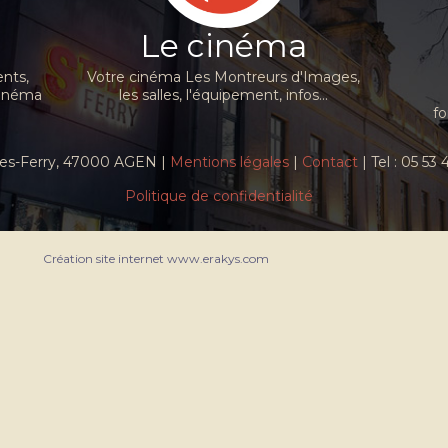
Le cinéma
nts,
Votre cinéma Les Montreurs d'Images,
cinéma
les salles, l'équipement, infos...
fo
ules-Ferry, 47000 AGEN |
Mentions légales
|
Contact
| Tel : 05 53
Politique de confidentialité
Création site internet www.erakys.com