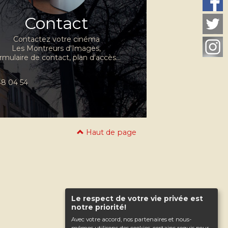
Contact
Contactez votre cinéma
Les Montreurs d'Images,
rmulaire de contact, plan d'accès...
 48 04 54
Haut de page
Le respect de votre vie privée est
notre priorité!
Avec votre accord, nos partenaires et nous-
mêmes utilisons des cookies, certains requis pour