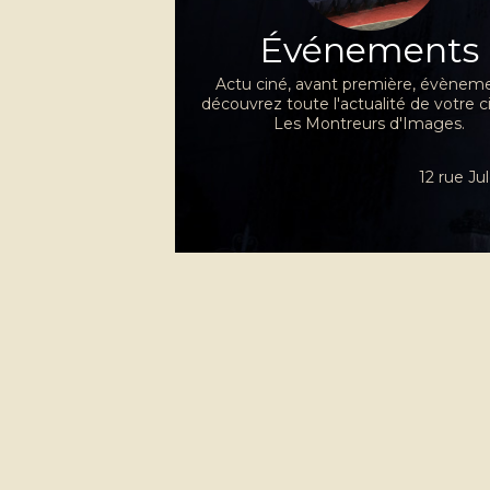
Événements
Actu ciné, avant première, évèneme
découvrez toute l'actualité de votre 
Les Montreurs d'Images.
12 rue J