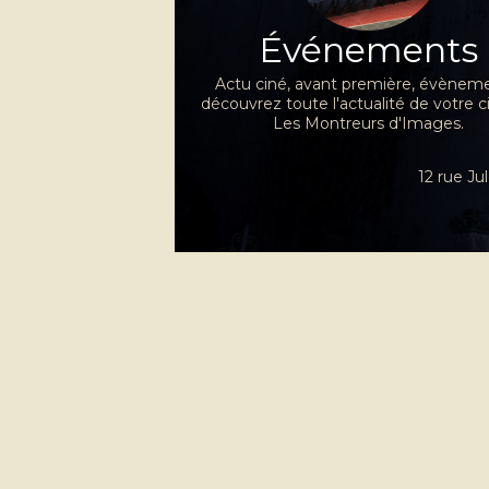
Événements
Actu ciné, avant première, évèneme
découvrez toute l'actualité de votre 
Les Montreurs d'Images.
12 rue J