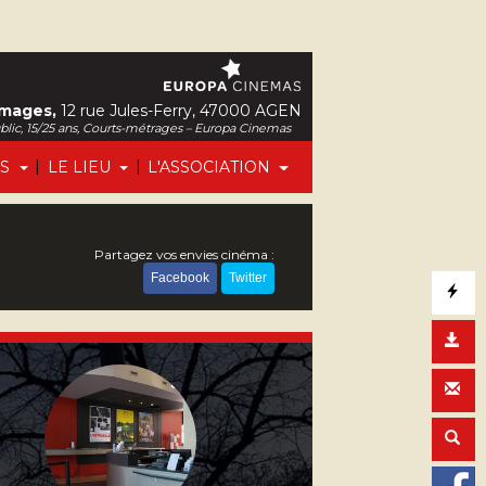
Images,
12 rue Jules-Ferry, 47000 AGEN
ublic, 15/25 ans, Courts-métrages – Europa Cinemas
|
|
FS
LE LIEU
L'ASSOCIATION
Partagez vos envies cinéma :
Facebook
Twitter