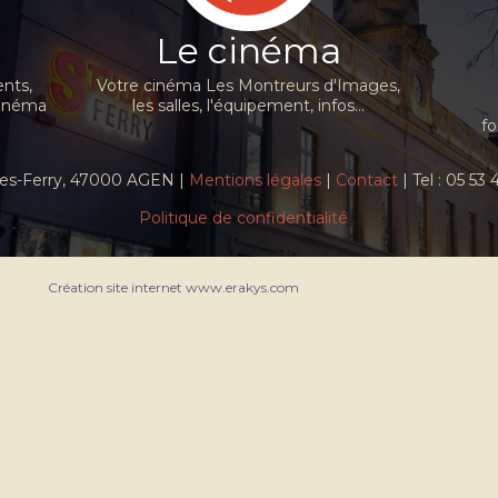
Le cinéma
nts,
Votre cinéma Les Montreurs d'Images,
cinéma
les salles, l'équipement, infos...
fo
ules-Ferry, 47000 AGEN |
Mentions légales
|
Contact
| Tel : 05 53
Politique de confidentialité
Création site internet www.erakys.com