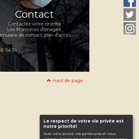
Contact
Contactez votre cinéma
Les Montreurs d'Images,
rmulaire de contact, plan d'accès...
 48 04 54
Haut de page
Le respect de votre vie privée est
notre priorité!
Avec votre accord, nos partenaires et nous-
mêmes utilisons des cookies, certains requis pour