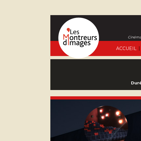
Cinéma 
|
ACCUEIL
Duré