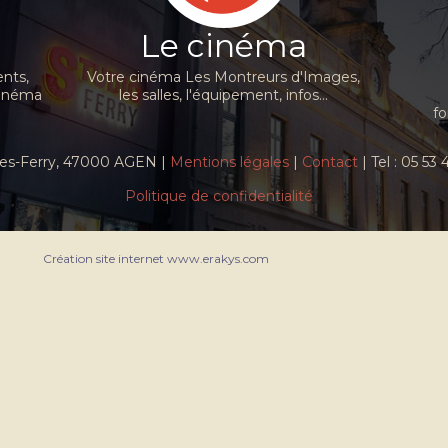
Le cinéma
nts,
Votre cinéma Les Montreurs d'Images,
cinéma
les salles, l'équipement, infos...
fo
ules-Ferry, 47000 AGEN |
Mentions légales
|
Contact
| Tel : 05 53
Politique de confidentialité
Création site internet www.erakys.com