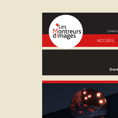
Cinéma 
|
ACCUEIL
Duré