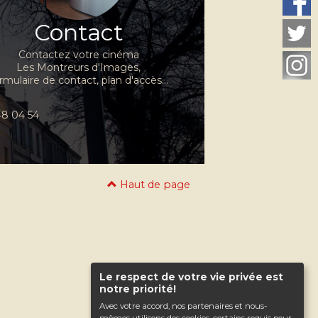
Contact
Contactez votre cinéma
Les Montreurs d'Images,
rmulaire de contact, plan d'accès...
 48 04 54
Haut de page
Le respect de votre vie privée est
notre priorité!
Avec votre accord, nos partenaires et nous-
mêmes utilisons des cookies, certains requis pour