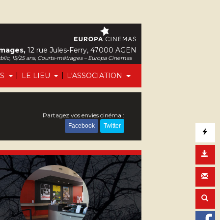
Images,
12 rue Jules-Ferry, 47000 AGEN
ublic, 15/25 ans, Courts-métrages – Europa Cinemas
|
|
FS
LE LIEU
L'ASSOCIATION
Partagez vos envies cinéma :
Facebook
Twitter