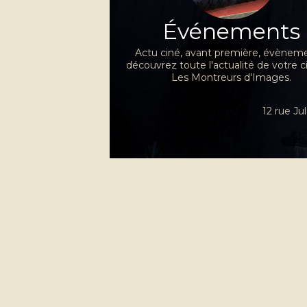
Événements
Actu ciné, avant première, évèneme
découvrez toute l'actualité de votre 
Les Montreurs d'Images.
12 rue J