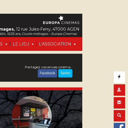
Images,
12 rue Jules-Ferry, 47000 AGEN
ublic, 15/25 ans, Courts-métrages – Europa Cinemas
|
|
FS
LE LIEU
L'ASSOCIATION
Partagez vos envies cinéma :
Facebook
Twitter