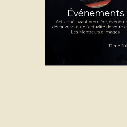
Événements
Actu ciné, avant première, évèneme
découvrez toute l'actualité de votre 
Les Montreurs d'Images.
12 rue J