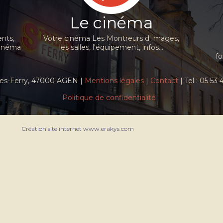
Le cinéma
nts,
Votre cinéma Les Montreurs d'Images,
cinéma
les salles, l'équipement, infos...
fo
ules-Ferry, 47000 AGEN |
Mentions légales
|
Contact
| Tel : 05 53
Politique de confidentialité
Création site internet www.erakys.com