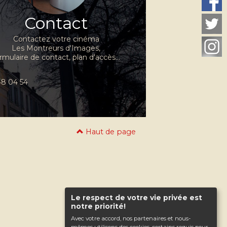
Contact
Contactez votre cinéma
Les Montreurs d'Images,
rmulaire de contact, plan d'accès...
 48 04 54
Haut de page
Le respect de votre vie privée est
notre priorité!
Avec votre accord, nos partenaires et nous-
mêmes utilisons des cookies, certains requis pour