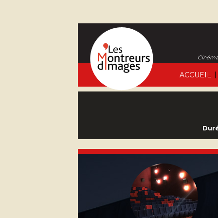
Cinéma 
|
ACCUEIL
Duré