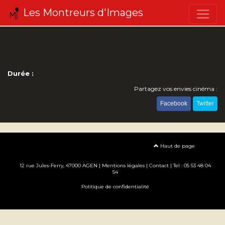
Les Montreurs d'Images
Durée :
Partagez vos envies cinéma :
Facebook
Twitter
Haut de page
12 rue Jules-Ferry, 47000 AGEN |
Mentions légales
|
Contact
| Tel : 05 53 48 04
54
Politique de confidentialité
Création site internet www.erakys.com