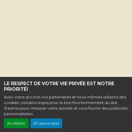
LE RESPECT DE VOTRE VIE PRIVÉE EST NOTRE
PRIORITÉ!
Avec votre accord, nos partenaires et nous-mêmes utilisons des
cookies, certains requis pour le bon fonctionnement du site,
d'autres pour mesurer votre activité et vous fournir des publicités
personnalisées.
Accepter
En savoir plus