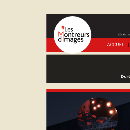
Cinéma 
|
ACCUEIL
Duré