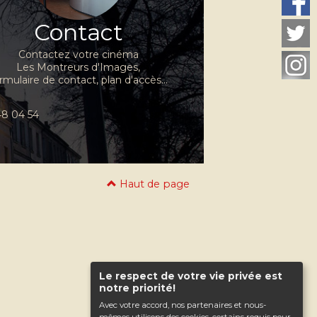
Contact
Contactez votre cinéma
Les Montreurs d'Images,
rmulaire de contact, plan d'accès...
 48 04 54
Haut de page
Le respect de votre vie privée est
notre priorité!
Avec votre accord, nos partenaires et nous-
mêmes utilisons des cookies, certains requis pour