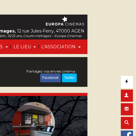
Images,
12 rue Jules-Ferry, 47000 AGEN
ublic, 15/25 ans, Courts-métrages – Europa Cinemas
|
|
FS
LE LIEU
L'ASSOCIATION
Partagez vos envies cinéma :
Facebook
Twitter