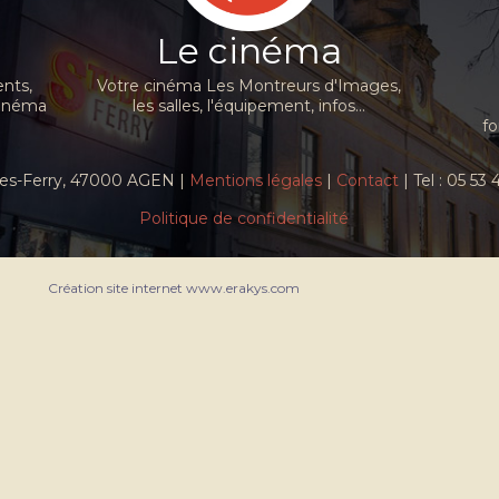
Le cinéma
nts,
Votre cinéma Les Montreurs d'Images,
cinéma
les salles, l'équipement, infos...
fo
ules-Ferry, 47000 AGEN |
Mentions légales
|
Contact
| Tel : 05 53
Politique de confidentialité
Création site internet www.erakys.com