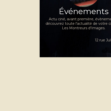
Événements
Actu ciné, avant première, évèneme
découvrez toute l'actualité de votre 
Les Montreurs d'Images.
12 rue J