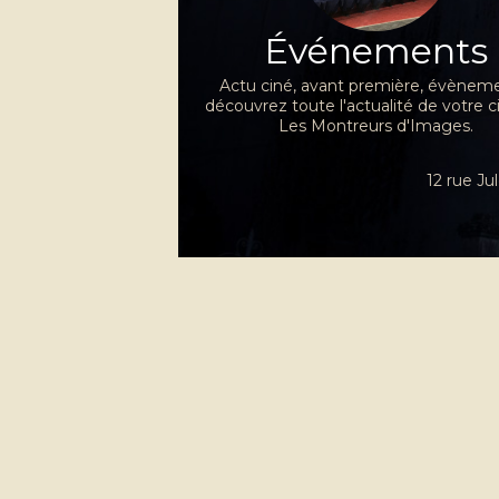
Événements
Actu ciné, avant première, évèneme
découvrez toute l'actualité de votre 
Les Montreurs d'Images.
12 rue J