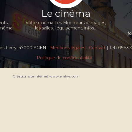
Le cinéma
nts,
Votre cinéma Les Montreurs d'Images,
cinéma
les salles, l'équipement, infos...
fo
ules-Ferry, 47000 AGEN |
Mentions légales
|
Contact
| Tel : 05 53
Politique de confidentialité
Création site internet www.erakys.com