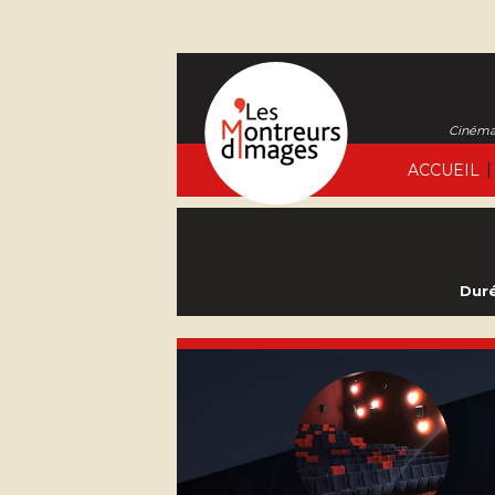
Cinéma 
|
ACCUEIL
Duré