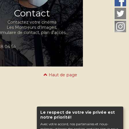
Contact
Contactez votre cinéma
Les Montreurs d'Images,
rmulaire de contact, plan d'accès...
 48 04 54
Haut de page
Le respect de votre vie privée est
notre priorité!
Avec votre accord, nos partenaires et nous-
mêmes utilisons des cookies, certains requis pour