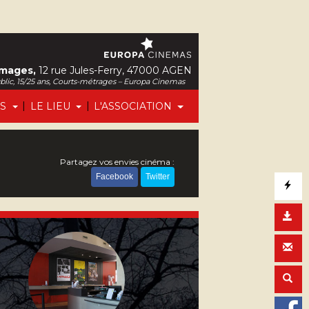
Images,
12 rue Jules-Ferry, 47000 AGEN
ublic, 15/25 ans, Courts-métrages – Europa Cinemas
|
|
FS
LE LIEU
L'ASSOCIATION
Partagez vos envies cinéma :
Facebook
Twitter