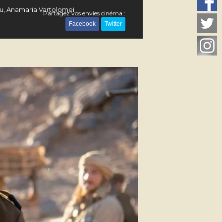
ou, Anamaria Vartolomei
Partagez vos envies cinéma :
Facebook
Twitter