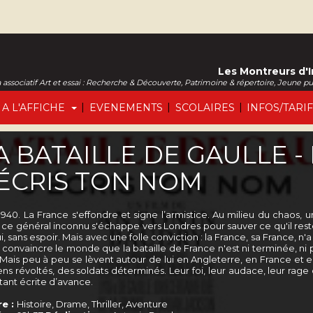
Les Montreurs d'
associatif Art et essai : Recherche & Découverte, Patrimoine & répertoire, Jeune p
|
|
|
A L'AFFICHE
EVENEMENTS
SCOLAIRES
INFOS/TARI
A BATAILLE DE GAULLE - P
'ÉCRIS TON NOM
 1940. La France s'effondre et signe l’armistice. Au milieu du chaos
, ce général inconnu s'échappe vers Londres pour sauver ce qu'il reste
, sans espoir. Mais avec une folle conviction : la France, sa France, n'
: convaincre le monde que la bataille de France n'est ni terminée, ni p
. Mais peu à peu se lèvent autour de lui en Angleterre, en France et e
ns révoltés, des soldats déterminés. Leur foi, leur audace, leur rage d
tant écrite d’avance.
e :
Histoire, Drame, Thriller, Aventure