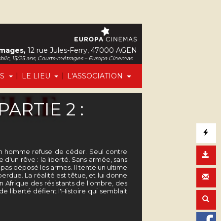
Images,
12 rue Jules-Ferry, 47000 AGEN
ublic, 15/25 ans, Courts-métrages – Europa Cinemas
|
|
FS
LE LIEU
L'ASSOCIATION
ARTIE 2 :
, un homme refuse de céder. Seul contre
 d'un rêve : la liberté. Sans armée, sans
a pas déposé les armes. Il tente un ultime
erdue. La réalité est têtue, et lui donne
n Afrique des résistants de l'ombre, des
e liberté défient l'Histoire qui semblait