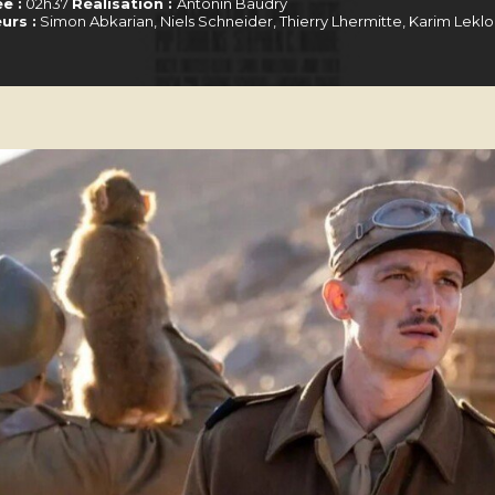
e :
02h37
Réalisation :
Antonin Baudry
urs :
Simon Abkarian, Niels Schneider, Thierry Lhermitte, Karim Lekl