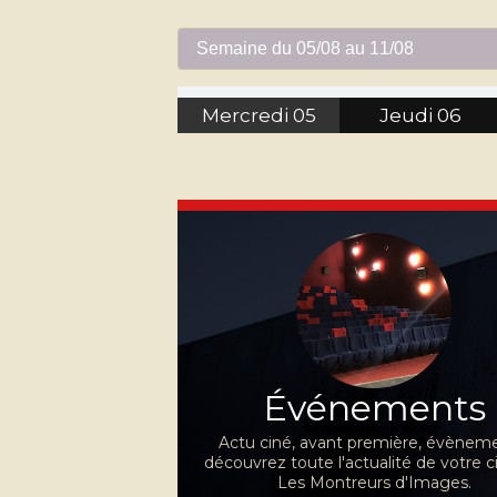
Mercredi
05
Jeudi
06
Événements
Actu ciné, avant première, évèneme
découvrez toute l'actualité de votre 
Les Montreurs d'Images.