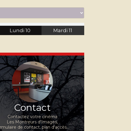
Lundi
10
Mardi
11
Contact
Contactez votre cinéma
Les Montreurs d'Images,
rmulaire de contact, plan d'accès...