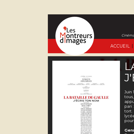
Cinéma 
|
ACCUEIL
L
J
Juin
tous
appui
pari 
tort
lycée
pour
Genr