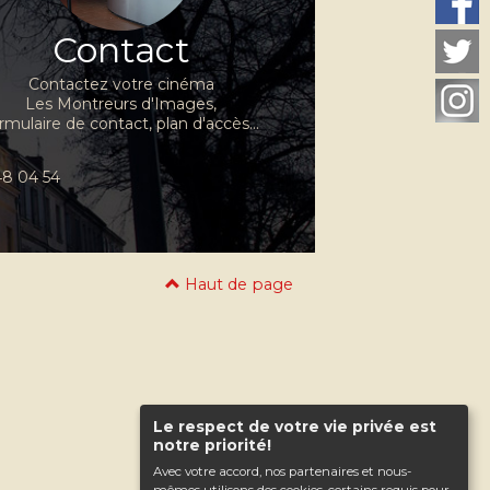
Contact
Contactez votre cinéma
Les Montreurs d'Images,
rmulaire de contact, plan d'accès...
 48 04 54
Haut de page
Le respect de votre vie privée est
notre priorité!
Avec votre accord, nos partenaires et nous-
mêmes utilisons des cookies, certains requis pour