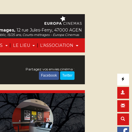
Images,
12 rue Jules-Ferry, 47000 AGEN
ublic, 15/25 ans, Courts-métrages – Europa Cinemas
|
|
FS
LE LIEU
L'ASSOCIATION
Partagez vos envies cinéma :
Facebook
Twitter