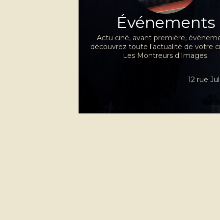
Événements
Actu ciné, avant première, évèneme
découvrez toute l'actualité de votre 
Les Montreurs d'Images.
12 rue J