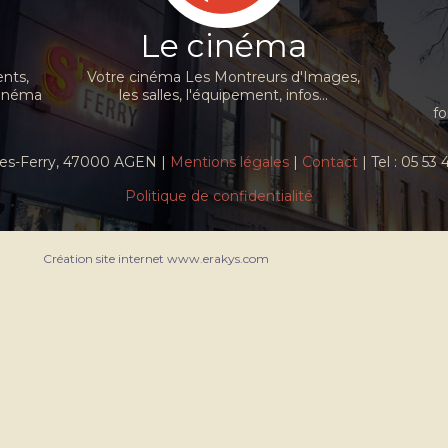
Le cinéma
nts,
Votre cinéma Les Montreurs d'Images,
cinéma
les salles, l'équipement, infos...
fo
ules-Ferry, 47000 AGEN |
Mentions légales
|
Contact
| Tel : 05 53
Politique de confidentialité
Création site internet www.erakys.com