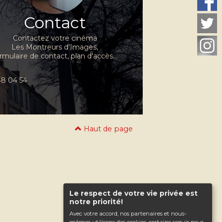
Contact
Contactez votre cinéma
Les Montreurs d'Images,
rmulaire de contact, plan d'accès...
 48 04 54
Haut de page
Le respect de votre vie privée est
notre priorité!
Avec votre accord, nos partenaires et nous-
mêmes utilisons des cookies, certains requis pour