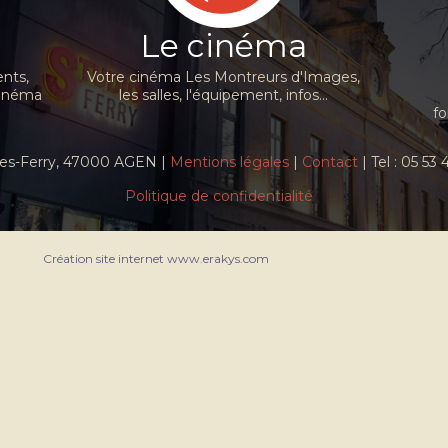
Le cinéma
nts,
Votre cinéma Les Montreurs d'Images,
cinéma
les salles, l'équipement, infos...
fo
ules-Ferry, 47000 AGEN |
Mentions légales
|
Contact
| Tel : 05 53
Politique de confidentialité
Création site internet www.erakys.com