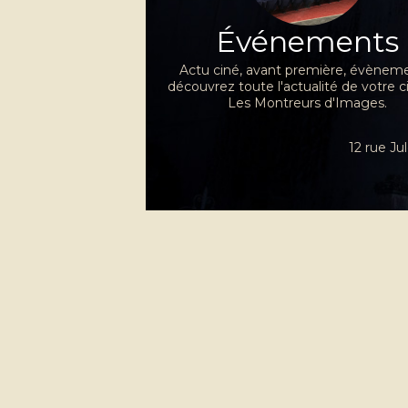
Événements
Actu ciné, avant première, évèneme
découvrez toute l'actualité de votre 
Les Montreurs d'Images.
12 rue J