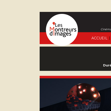
Cinéma 
|
ACCUEIL
Duré