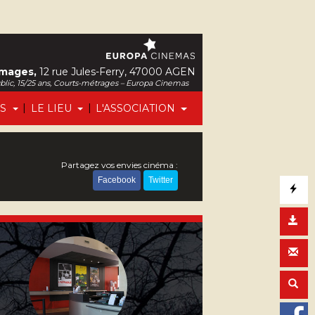
Images,
12 rue Jules-Ferry, 47000 AGEN
ublic, 15/25 ans, Courts-métrages – Europa Cinemas
|
|
FS
LE LIEU
L'ASSOCIATION
Partagez vos envies cinéma :
Facebook
Twitter