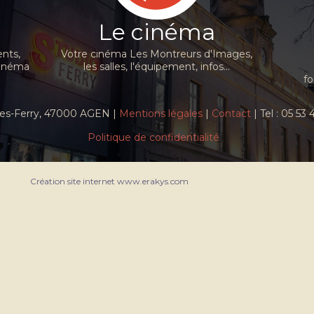
Le cinéma
nts,
Votre cinéma Les Montreurs d'Images,
cinéma
les salles, l'équipement, infos...
fo
ules-Ferry, 47000 AGEN |
Mentions légales
|
Contact
| Tel : 05 53
Politique de confidentialité
Création site internet www.erakys.com