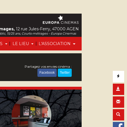
Images,
12 rue Jules-Ferry, 47000 AGEN
ublic, 15/25 ans, Courts-métrages – Europa Cinemas
|
|
FS
LE LIEU
L'ASSOCIATION
Partagez vos envies cinéma :
Facebook
Twitter