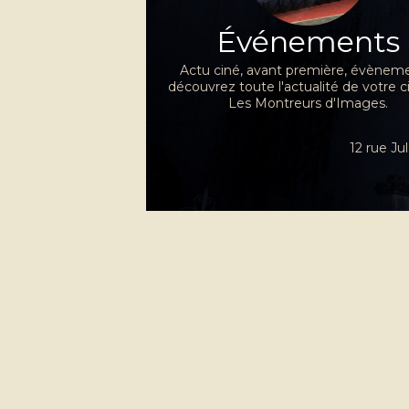
Événements
Actu ciné, avant première, évèneme
découvrez toute l'actualité de votre 
Les Montreurs d'Images.
12 rue J