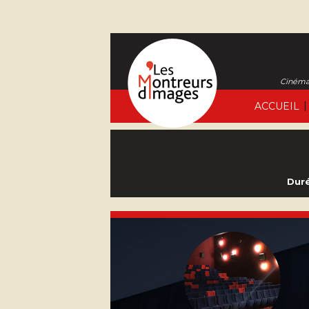
Cinéma 
|
ACCUEIL
Duré