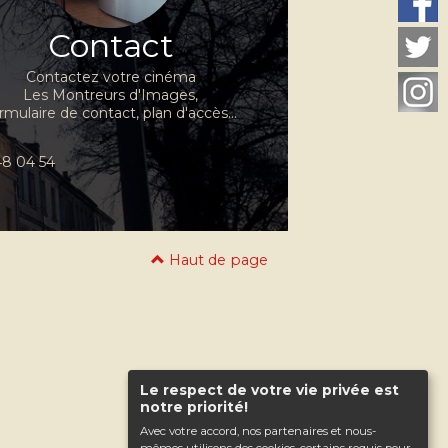
Contact
Contactez votre cinéma
Les Montreurs d'Images,
rmulaire de contact, plan d'accès...
 48 04 54
Haut de page
Le respect de votre vie privée est
notre priorité!
Avec votre accord, nos partenaires et nous-
mêmes utilisons des cookies, certains requis pour