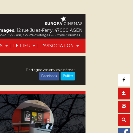
Images,
12 rue Jules-Ferry, 47000 AGEN
ublic, 15/25 ans, Courts-métrages – Europa Cinemas
|
|
FS
LE LIEU
L'ASSOCIATION
Partagez vos envies cinéma :
Facebook
Twitter