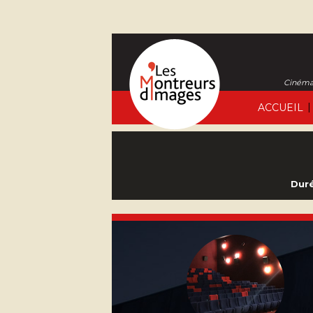
Cinéma 
|
ACCUEIL
Duré