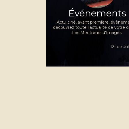
Événements
Actu ciné, avant première, évèneme
découvrez toute l'actualité de votre 
Les Montreurs d'Images.
12 rue J