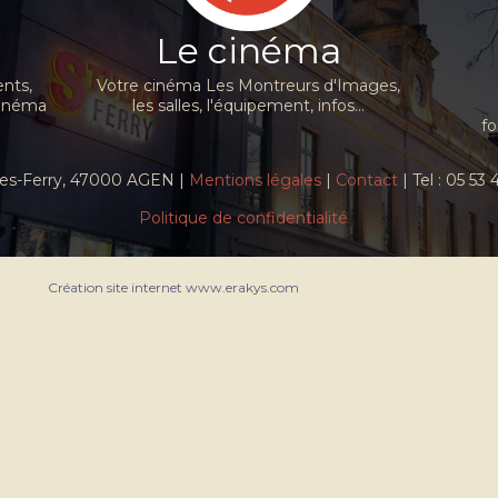
Le cinéma
nts,
Votre cinéma Les Montreurs d'Images,
cinéma
les salles, l'équipement, infos...
fo
ules-Ferry, 47000 AGEN |
Mentions légales
|
Contact
| Tel : 05 53
Politique de confidentialité
Création site internet www.erakys.com