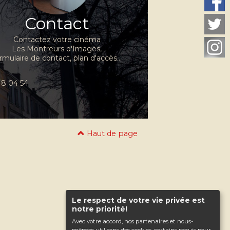
Contact
Contactez votre cinéma
Les Montreurs d'Images,
rmulaire de contact, plan d'accès...
 48 04 54
Haut de page
Le respect de votre vie privée est
notre priorité!
Avec votre accord, nos partenaires et nous-
mêmes utilisons des cookies, certains requis pour