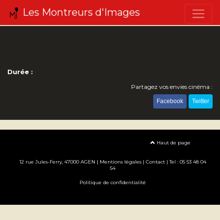
Les Montreurs d'Images
Durée :
Partagez vos envies cinéma :
Facebook
Twitter
Haut de page
12 rue Jules-Ferry, 47000 AGEN |
Mentions légales
|
Contact
| Tel : 05 53 48 04
54
Politique de confidentialité
Création site internet www.erakys.com