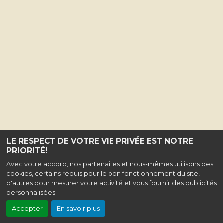
LE RESPECT DE VOTRE VIE PRIVÉE EST NOTRE
PRIORITÉ!
Avec votre accord, nos partenaires et nous-mêmes utilisons des
cookies, certains requis pour le bon fonctionnement du site,
d'autres pour mesurer votre activité et vous fournir des publicités
personnalisées.
Accepter
En savoir plus