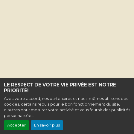
LE RESPECT DE VOTRE VIE PRIVÉE EST NOTRE
PRIORITÉ!
Avec votre accord, nos partenaires et nous-mêmes utilisons des
cookies, certains requis pour le bon fonctionnement du site,
d'autres pour mesurer votre activité et vous fournir des publicités
personnalisées.
Accepter
En savoir plus