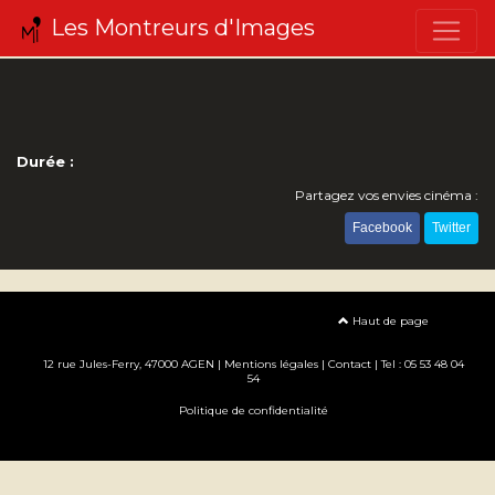
Les Montreurs d'Images
Durée :
Partagez vos envies cinéma :
Facebook
Twitter
Haut de page
12 rue Jules-Ferry, 47000 AGEN |
Mentions légales
|
Contact
| Tel : 05 53 48 04
54
Politique de confidentialité
Création site internet www.erakys.com