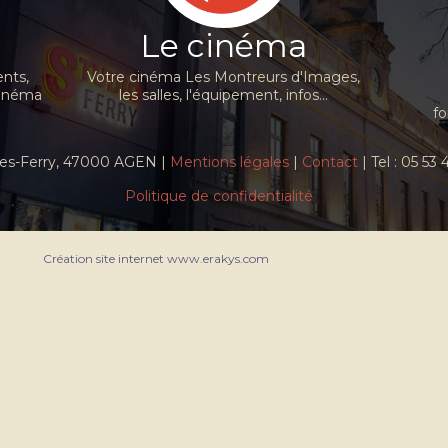
Le cinéma
nts,
Votre cinéma Les Montreurs d'Images,
cinéma
les salles, l'équipement, infos...
fo
ules-Ferry, 47000 AGEN |
Mentions légales
|
Contact
| Tel : 05 53
Politique de confidentialité
Création site internet www.erakys.com