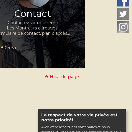
Contact
Contactez votre cinéma
Les Montreurs d'Images,
rmulaire de contact, plan d'accès...
 48 04 54
Haut de page
Le respect de votre vie privée est
notre priorité!
Avec votre accord, nos partenaires et nous-
mêmes utilisons des cookies, certains requis pour