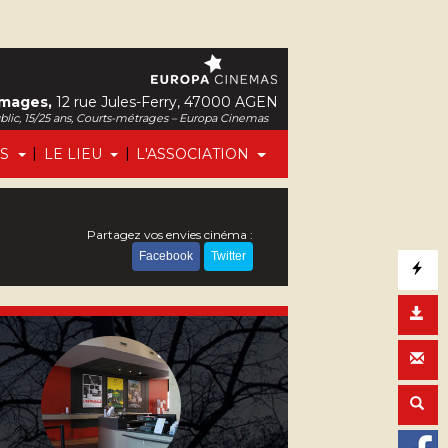
Images,
12 rue Jules-Ferry, 47000 AGEN
ublic, 15/25 ans, Courts-métrages – Europa Cinemas
|
|
FS
LE LIEU
L'ASSOCIATION
Partagez vos envies cinéma :
Facebook
Twitter