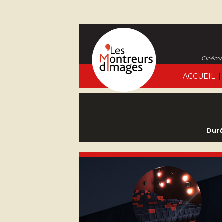
Cinéma 
|
ACCUEIL
Duré