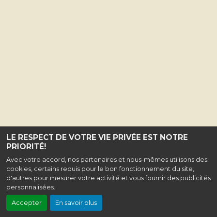
LE RESPECT DE VOTRE VIE PRIVÉE EST NOTRE
PRIORITÉ!
Avec votre accord, nos partenaires et nous-mêmes utilisons des
cookies, certains requis pour le bon fonctionnement du site,
d'autres pour mesurer votre activité et vous fournir des publicités
personnalisées.
Accepter
En savoir plus