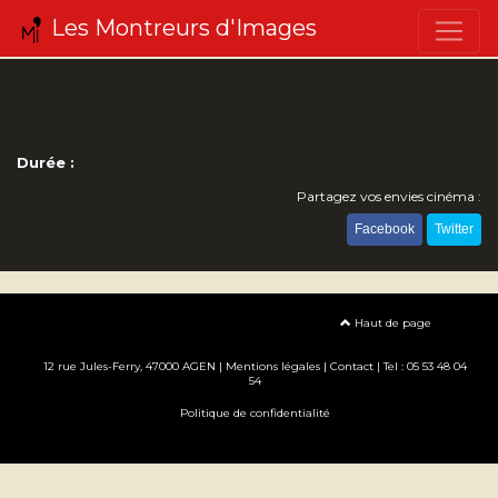
Les Montreurs d'Images
Durée :
Partagez vos envies cinéma :
Facebook
Twitter
Haut de page
12 rue Jules-Ferry, 47000 AGEN |
Mentions légales
|
Contact
| Tel : 05 53 48 04
54
Politique de confidentialité
Création site internet www.erakys.com