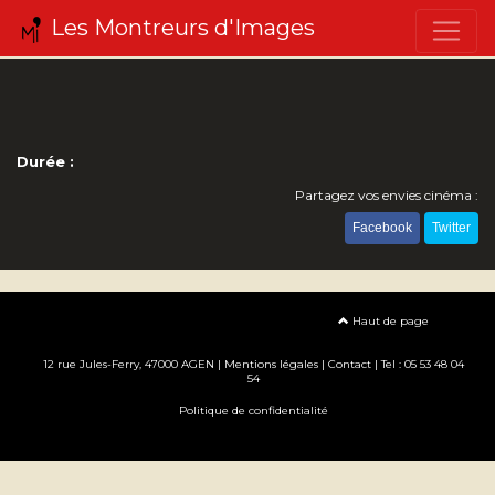
Les Montreurs d'Images
Durée :
Partagez vos envies cinéma :
Facebook
Twitter
Haut de page
12 rue Jules-Ferry, 47000 AGEN |
Mentions légales
|
Contact
| Tel : 05 53 48 04
54
Politique de confidentialité
Création site internet www.erakys.com