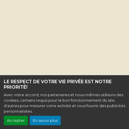
LE RESPECT DE VOTRE VIE PRIVÉE EST NOTRE
PRIORITÉ!
Avec votre accord, nos partenaires et nous-mêmes utilisons des
cookies, certains requis pour le bon fonctionnement du site,
d'autres pour mesurer votre activité et vous fournir des publicités
personnalisées.
Accepter
En savoir plus