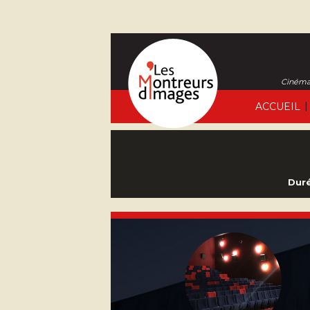
Cinéma 
|
ACCUEIL
Duré