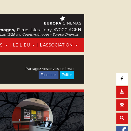
Images,
12 rue Jules-Ferry, 47000 AGEN
ublic, 15/25 ans, Courts-métrages – Europa Cinemas
|
|
FS
LE LIEU
L'ASSOCIATION
Partagez vos envies cinéma :
Facebook
Twitter