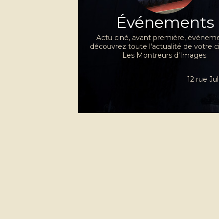
Événements
Actu ciné, avant première, évèneme
découvrez toute l'actualité de votre 
Les Montreurs d'Images.
12 rue J