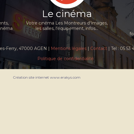
Le cinéma
nts,
Votre cinéma Les Montreurs d'Images,
cinéma
les salles, l'équipement, infos...
fo
ules-Ferry, 47000 AGEN |
Mentions légales
|
Contact
| Tel : 05 53
Politique de confidentialité
Création site internet www.erakys.com