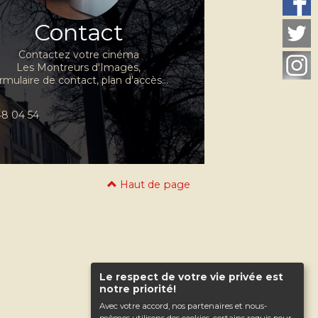
Contact
Contactez votre cinéma
Les Montreurs d'Images,
rmulaire de contact, plan d'accès...
 48 04 54
Haut de page
Le respect de votre vie privée est
notre priorité!
Avec votre accord, nos partenaires et nous-
mêmes utilisons des cookies, certains requis pour