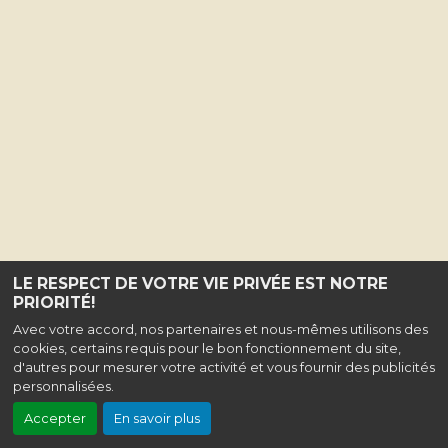
LE RESPECT DE VOTRE VIE PRIVÉE EST NOTRE
PRIORITÉ!
Avec votre accord, nos partenaires et nous-mêmes utilisons des
cookies, certains requis pour le bon fonctionnement du site,
d'autres pour mesurer votre activité et vous fournir des publicités
personnalisées.
Accepter
En savoir plus