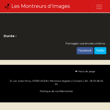
Les Montreurs d'Images
Durée :
Partagez vos envies cinéma :
Facebook
Twitter
Haut de page
12 rue Jules-Ferry, 47000 AGEN |
Mentions légales
|
Contact
| Tel : 05 53 48 04
54
Politique de confidentialité
Création site internet www.erakys.com