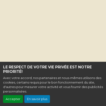
LE RESPECT DE VOTRE VIE PRIVÉE EST NOTRE
PRIORITÉ!
Avec votre accord, nos partenaires et nous-mêmes utilisons des
cookies, certains requis pour le bon fonctionnement du site,
d'autres pour mesurer votre activité et vous fournir des publicités
personnalisées.
Accepter
En savoir plus