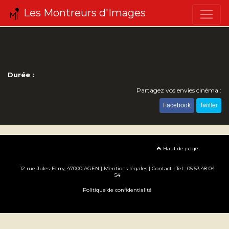
Les Montreurs d'Images
Durée :
Partagez vos envies cinéma :
Facebook
Twitter
Haut de page
12 rue Jules-Ferry, 47000 AGEN |
Mentions légales
|
Contact
| Tel : 05 53 48 04
54
Politique de confidentialité
Création site internet www.erakys.com