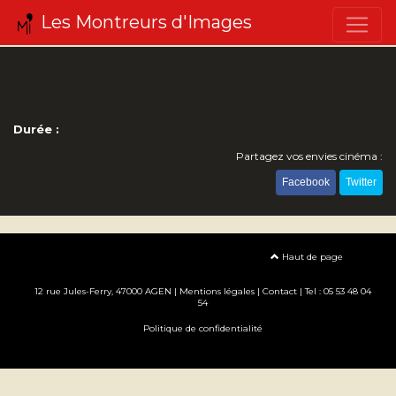
Les Montreurs d'Images
Durée :
Partagez vos envies cinéma :
Facebook
Twitter
Haut de page
12 rue Jules-Ferry, 47000 AGEN |
Mentions légales
|
Contact
| Tel : 05 53 48 04
54
Politique de confidentialité
Création site internet www.erakys.com