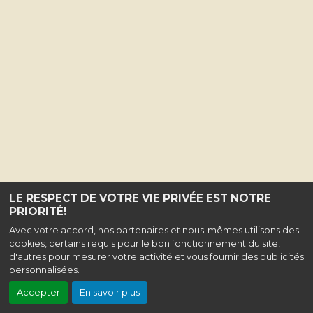
LE RESPECT DE VOTRE VIE PRIVÉE EST NOTRE
PRIORITÉ!
Avec votre accord, nos partenaires et nous-mêmes utilisons des
cookies, certains requis pour le bon fonctionnement du site,
d'autres pour mesurer votre activité et vous fournir des publicités
personnalisées.
Accepter
En savoir plus