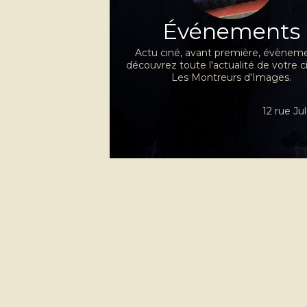
Événements
Actu ciné, avant première, évèneme
découvrez toute l'actualité de votre 
Les Montreurs d'Images.
12 rue J