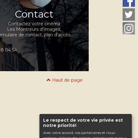
Contact
Contactez votre cinéma
Les Montreurs d'Images,
rmulaire de contact, plan d'accès...
 48 04 54
Haut de page
Le respect de votre vie privée est
notre priorité!
Avec votre accord, nos partenaires et nous-
mêmes utilisons des cookies, certains requis pour