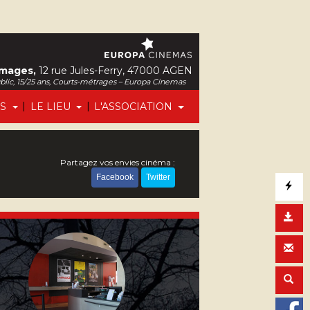
Images,
12 rue Jules-Ferry, 47000 AGEN
ublic, 15/25 ans, Courts-métrages – Europa Cinemas
|
|
FS
LE LIEU
L'ASSOCIATION
Partagez vos envies cinéma :
Facebook
Twitter