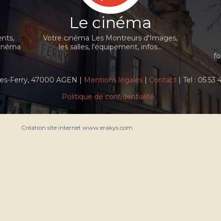
Le cinéma
nts,
Votre cinéma Les Montreurs d'Images,
cinéma
les salles, l'équipement, infos...
fo
ules-Ferry, 47000 AGEN |
Mentions légales
|
Contact
| Tel : 05 53
Politique de confidentialité
Création site internet www.erakys.com