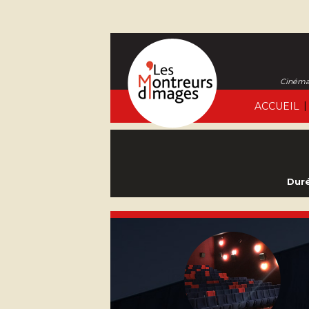
Cinéma 
|
ACCUEIL
Duré