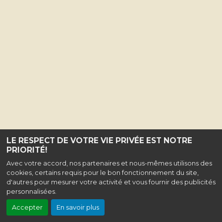
LE RESPECT DE VOTRE VIE PRIVÉE EST NOTRE
PRIORITÉ!
Avec votre accord, nos partenaires et nous-mêmes utilisons des
cookies, certains requis pour le bon fonctionnement du site,
d'autres pour mesurer votre activité et vous fournir des publicités
personnalisées.
Accepter
En savoir plus