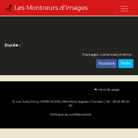
Les Montreurs d'Images
Durée :
Partagez vos envies cinéma :
Facebook
Twitter
Haut de page
12 rue Jules-Ferry, 47000 AGEN |
Mentions légales
|
Contact
| Tel : 05 53 48 04
54
Politique de confidentialité
Création site internet www.erakys.com