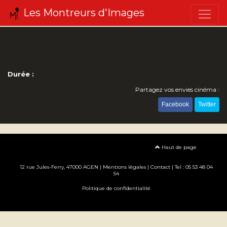
Les Montreurs d'Images
Durée :
Partagez vos envies cinéma :
Facebook
Twitter
Haut de page
12 rue Jules-Ferry, 47000 AGEN |
Mentions légales
|
Contact
| Tel : 05 53 48 04
54
Politique de confidentialité
Création site internet www.erakys.com