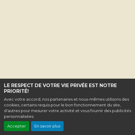
LE RESPECT DE VOTRE VIE PRIVÉE EST NOTRE
PRIORITÉ!
Avec votre accord, nos partenaires et nous-mêmes utilisons des
cookies, certains requis pour le bon fonctionnement du site,
d'autres pour mesurer votre activité et vous fournir des publicités
personnalisées.
Accepter
En savoir plus