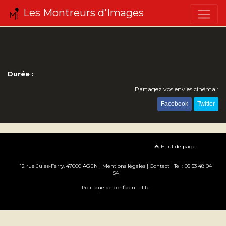
Les Montreurs d'Images
Durée :
Partagez vos envies cinéma :
Facebook
Twitter
Haut de page
12 rue Jules-Ferry, 47000 AGEN |
Mentions légales
|
Contact
| Tel : 05 53 48 04
54
Politique de confidentialité
Création site internet www.erakys.com