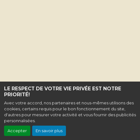
LE RESPECT DE VOTRE VIE PRIVÉE EST NOTRE
PRIORITÉ!
Avec votre accord, nos partenaires et nous-mêmes utilisons des
cookies, certains requis pour le bon fonctionnement du site,
d'autres pour mesurer votre activité et vous fournir des publicités
personnalisées.
Accepter
En savoir plus