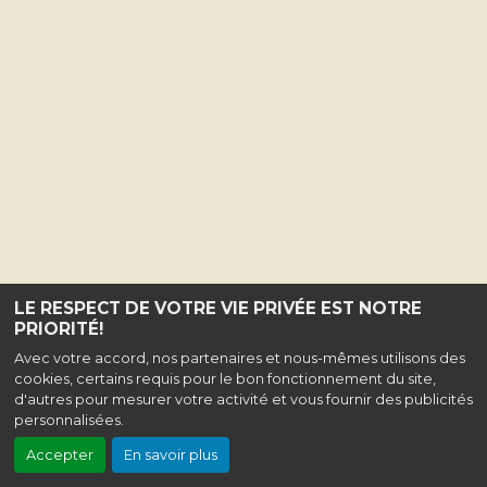
LE RESPECT DE VOTRE VIE PRIVÉE EST NOTRE
PRIORITÉ!
Avec votre accord, nos partenaires et nous-mêmes utilisons des
cookies, certains requis pour le bon fonctionnement du site,
d'autres pour mesurer votre activité et vous fournir des publicités
personnalisées.
Accepter
En savoir plus