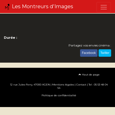
Les Montreurs d'Images
Durée :
Partagez vos envies cinéma :
Facebook
Twitter
Haut de page
12 rue Jules-Ferry, 47000 AGEN |
Mentions légales
|
Contact
| Tel : 05 53 48 04
54
Politique de confidentialité
Création site internet www.erakys.com