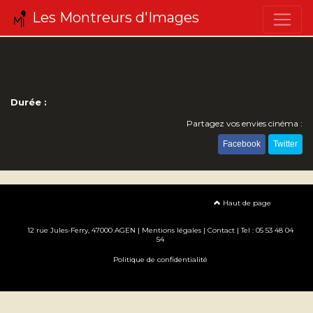
Les Montreurs d'Images
Durée :
Partagez vos envies cinéma :
Facebook
Twitter
Haut de page
12 rue Jules-Ferry, 47000 AGEN |
Mentions légales
|
Contact
| Tel : 05 53 48 04
54
Politique de confidentialité
Création site internet www.erakys.com