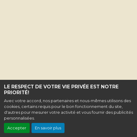
LE RESPECT DE VOTRE VIE PRIVÉE EST NOTRE
PRIORITÉ!
Avec votre accord, nos partenaires et nous-mêmes utilisons des
cookies, certains requis pour le bon fonctionnement du site,
d'autres pour mesurer votre activité et vous fournir des publicités
personnalisées.
Accepter
En savoir plus