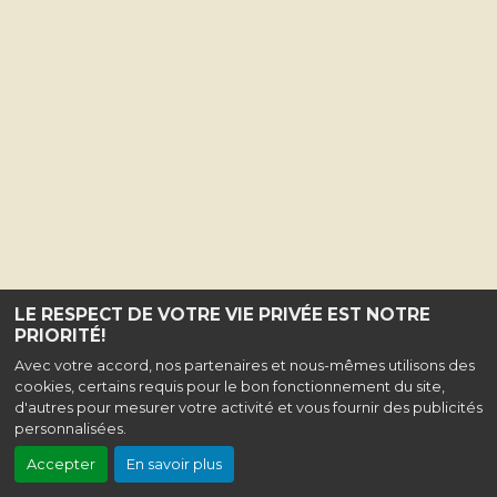
LE RESPECT DE VOTRE VIE PRIVÉE EST NOTRE
PRIORITÉ!
Avec votre accord, nos partenaires et nous-mêmes utilisons des
cookies, certains requis pour le bon fonctionnement du site,
d'autres pour mesurer votre activité et vous fournir des publicités
personnalisées.
Accepter
En savoir plus