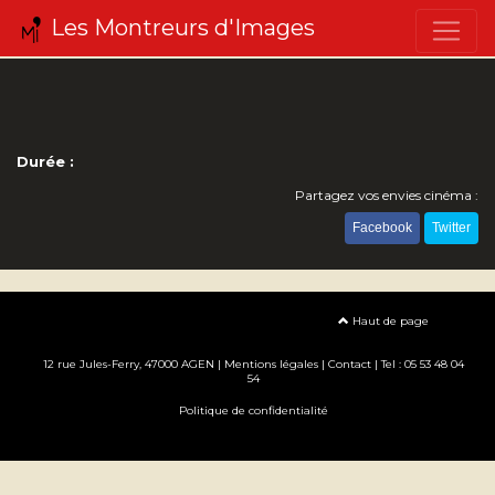
Les Montreurs d'Images
Durée :
Partagez vos envies cinéma :
Facebook
Twitter
Haut de page
12 rue Jules-Ferry, 47000 AGEN |
Mentions légales
|
Contact
| Tel : 05 53 48 04
54
Politique de confidentialité
Création site internet www.erakys.com